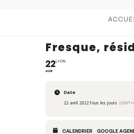
ACCUE
Fresque, rési
22
LYON
AVR
Date
22 avril 2022
Tous les jours
(GMT+0
CALENDRIER
GOOGLE AGEN