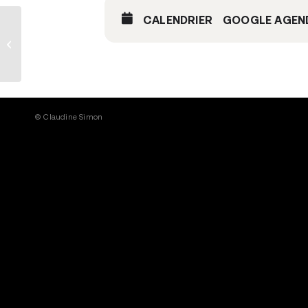
CALENDRIER
GOOGLE AGEN
fusées, TJP Strasbourg – festival
musica – 14h et 17h
© Claudine Simon