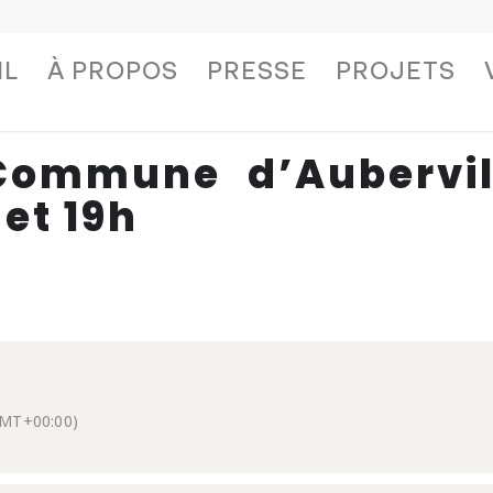
IL
À PROPOS
PRESSE
PROJETS
Commune d’Aubervil
 et 19h
MT+00:00)