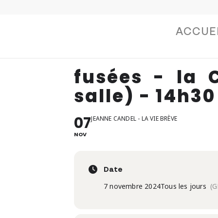
ACCUE
fusées - la 
salle) - 14h30
07
JEANNE CANDEL - LA VIE BRÈVE
NOV
Date
7 novembre 2024
Tous les jours
(G