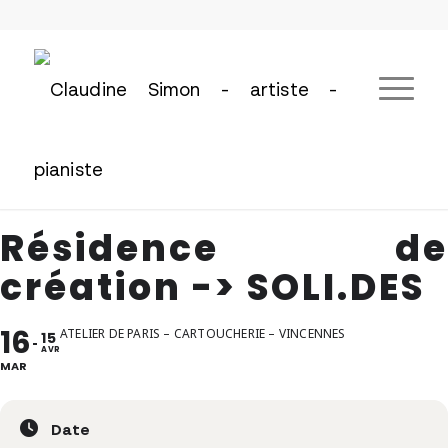
Résidence de
création -> SOLI.DES
16
ATELIER DE PARIS – CARTOUCHERIE – VINCENNES
15
AVR
MAR
Date