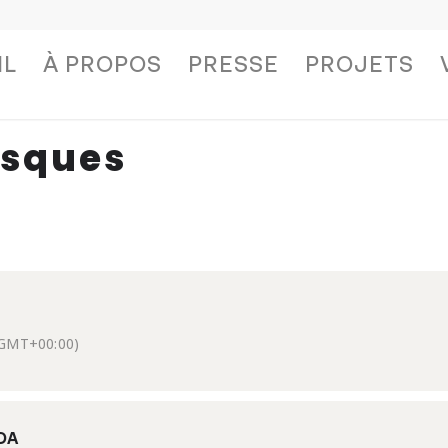
IL
À PROPOS
PRESSE
PROJETS
esques
GMT+00:00)
DA