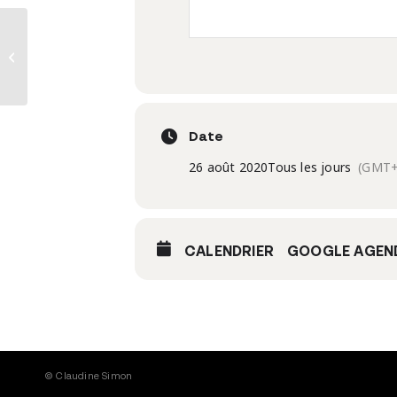
résidence pianomachine
Date
26 août 2020
Tous les jours
(GMT+
CALENDRIER
GOOGLE AGEN
© Claudine Simon