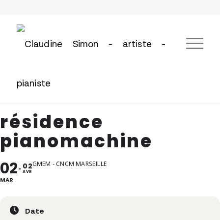
résidence
pianomachine
02
GMEM - CNCM MARSEILLE
02
AVR
MAR
Date