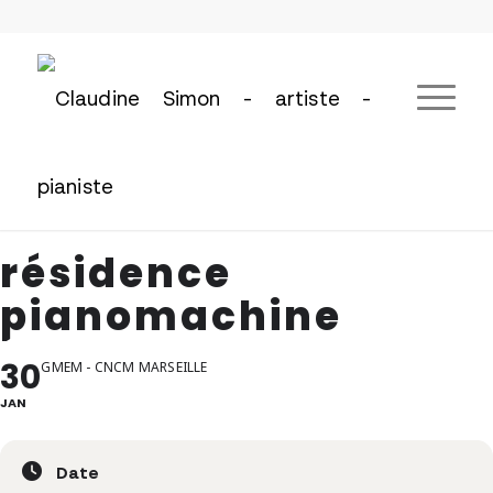
résidence
pianomachine
30
GMEM - CNCM MARSEILLE
JAN
Date