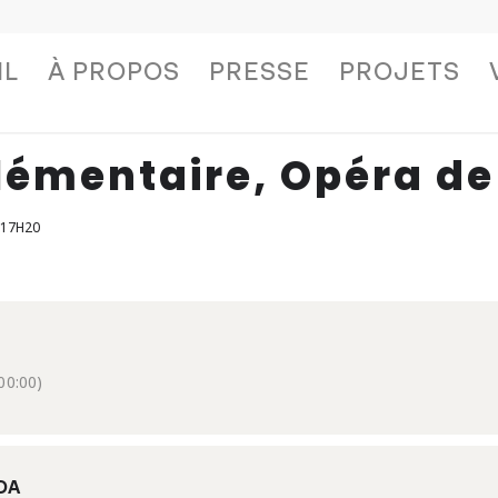
IL
À PROPOS
PRESSE
PROJETS
lémentaire, Opéra d
 17H20
0:00)
DA