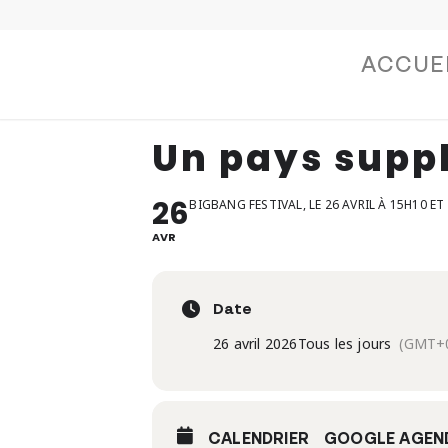
ACCUE
Un pays supp
26
BIGBANG FESTIVAL, LE 26 AVRIL À 15H10 ET
AVR
Date
26 avril 2026
Tous les jours
(GMT+0
CALENDRIER
GOOGLE AGEN