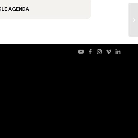
LE AGENDA
U
Ph