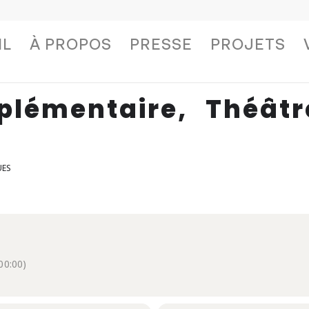
IL
À PROPOS
PRESSE
PROJETS
plémentaire, Théâtr
UES
0:00)