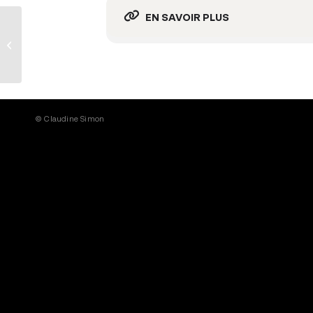
EN SAVOIR PLUS
Un pays supplémentaire, Théâtre
de Vanves, 10h
© Claudine Simon