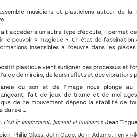
ssemble musiciens et plasticiens autour de la
ve.
ait accéder à un autre type d’écoute, il permet de 
ir le pouvoir « magique ». Un état de fascination 
formations insensibles à l’oeuvre dans les pièces
positif plastique vient surligner ces processus et fo
’aide de miroirs, de leurs reflets et des vibrations 
ultanée du son et de l’image nous plonge au 
hangeant, fait de jeux de trame et de moirages
 que de ce mouvement dépend la stabilité de tou
té du réel…
e, c’est le mouvement, partout et toujours
» Jean Tingue
ich, Philip Glass, John Cage, John Adams , Terry Ri