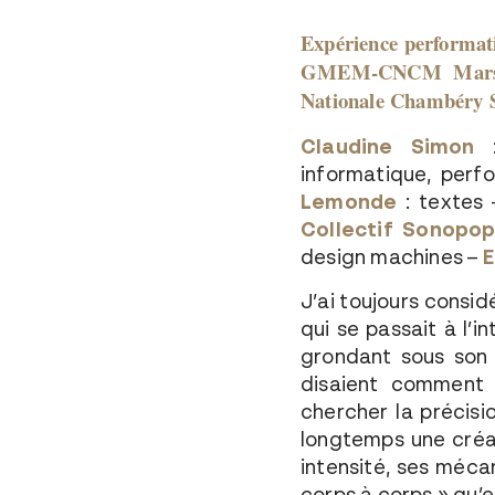
Expérience performati
GMEM-CNCM Marseill
Nationale Chambéry S
Claudine Simon
:
informatique, per
Lemonde
: textes 
Collectif Sonopo
design machines –
E
J’ai toujours consid
qui se passait à l’i
grondant sous son 
disaient comment 
chercher la précisi
longtemps une créa
intensité, ses méca
corps à corps » qu’e