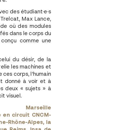
ec des étudiant·e·s
n Trelcat, Max Lance,
ride où des modules
fés dans le corps du
est conçu comme une
elui du désir, de la
 relie les machines et
e ces corps, l’humain
est donné à voir et à
es deux « sujets » à
t visuel.
M Marseille
 en circuit CNCM-
gne-Rhône-Alpes, la
que Reims, Insa de