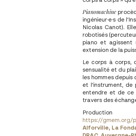
Pianomachine
procèd
ingénieur·e·s de l’I
Nicolas Canot). El
robotisés (percuteu
piano et agissent 
extension de la puis
Le corps à corps, c
sensualité et du plai
les hommes depuis de
et l’instrument, de 
entendre et de ce q
travers des échanges
Product
https://gmem.org/
Alforville, La Fon
DRAC Auvergne-R