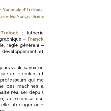
e Nationale d’Orléans,
re-lès-Nancy, Scène
 Trelcat
: lutherie
graphique –
Franck
e, régie générale –
)
développement et
jours voulu savoir ce
nquiétante roulant et
 professeurs qui me
mme des machines à
aite réaliser depuis
e, cette masse, son
elle interroger ce «
re.