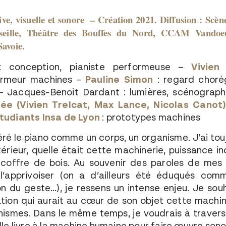
ve, visuelle et sonore –
Création 2021.
Diffusion : Scèn
e, Théâtre des Bouffes du Nord, CCAM Vandoeuv
avoie.
 conception, pianiste performeuse –
Vivien
formeur machines –
Pauline Simon
: regard choré
– Jacques-Benoit Dardant : lumières, scénographi
pée
(Vivien Trelcat, Max Lance, Nicolas Canot
tudiants Insa de Lyon
: prototypes machines
éré le piano comme un corps, un organisme. J’ai tou
ntérieur, quelle était cette machinerie, puissance i
coffre de bois. Au souvenir des paroles de mes
l’apprivoiser (on a d’ailleurs été éduqués co
on du geste…), je ressens un intense enjeu. Je souh
tion qui aurait au cœur de son objet cette machin
nismes. Dans le même temps, je voudrais à travers 
lle livre à la machine humaine pour faire œuvre sono