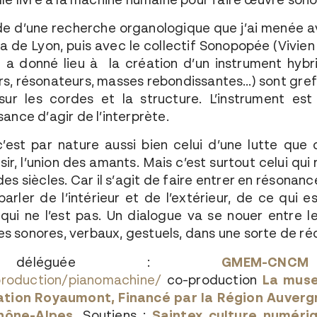
e d’une recherche organologique que j’ai menée av
nsa de Lyon, puis avec le collectif Sonopopée (Vivie
le a donné lieu à la création d’un instrument hyb
rs, résonateurs, masses rebondissantes…) sont gref
sur les cordes et la structure. L’instrument 
sance d’agir de l’interprète.
’est par nature aussi bien celui d’une lutte que c
sir, l’union des amants. Mais c’est surtout celui qui
s siècles. Car il s’agit de faire entrer en résonanc
parler de l’intérieur et de l’extérieur, de ce qui 
ui ne l’est pas. Un dialogue va se nouer entre l
 sonores, verbaux, gestuels, dans une sorte de réci
ion déléguée :
GMEM-CNC
production/pianomachine/
co-production
La muse
dation Royaumont, Financé par la Région Auver
hône-Alpes.
Soutiens :
Saintex culture numéri