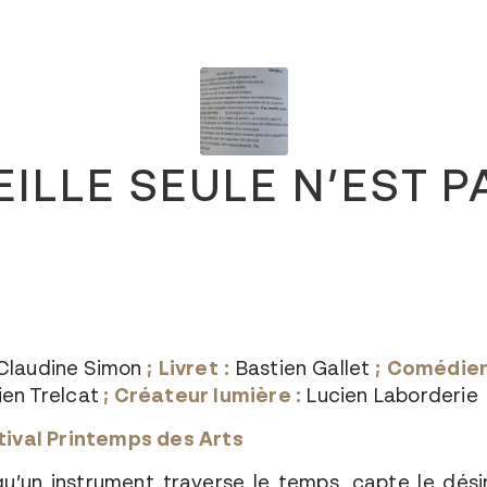
ILLE SEULE N’EST P
Claudine Simon
;
Livret :
Bastien Gallet
;
Comédien
ien Trelcat
;
Créateur lumière :
Lucien Laborderie
val Printemps des Arts
qu’un instrument traverse le temps, capte le dés