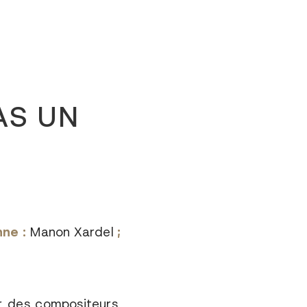
AS UN
ne :
Manon Xardel
;
ir des compositeurs,