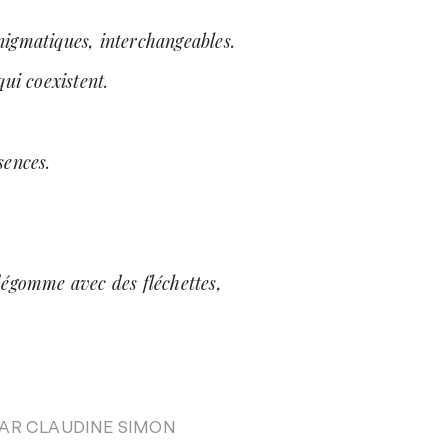
igmatiques, interchangeables.
qui coexistent.
sences.
dégomme avec des fléchettes,
PAR
CLAUDINE SIMON