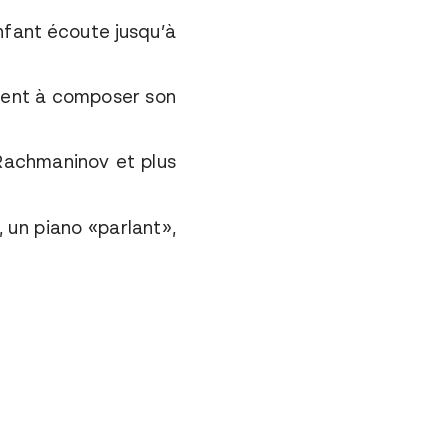
nfant écoute jusqu’à
rvient à composer son
 Rachmaninov et plus
, un piano
«parlant»,