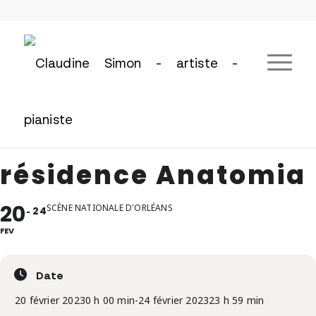
résidence Anatomia
20
SCÈNE NATIONALE D'ORLÉANS
24
FEV
Date
20 février 2023
0 h 00 min
-
24 février 2023
23 h 59 min