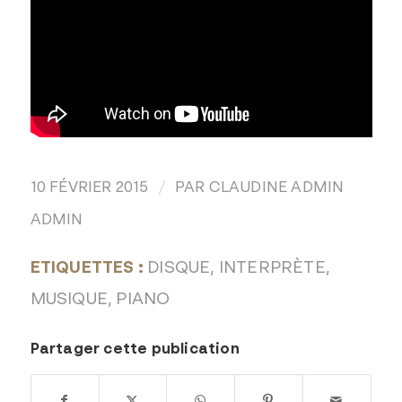
/
10 FÉVRIER 2015
PAR
CLAUDINE ADMIN
ADMIN
ETIQUETTES :
DISQUE
,
INTERPRÈTE
,
MUSIQUE
,
PIANO
Partager cette publication